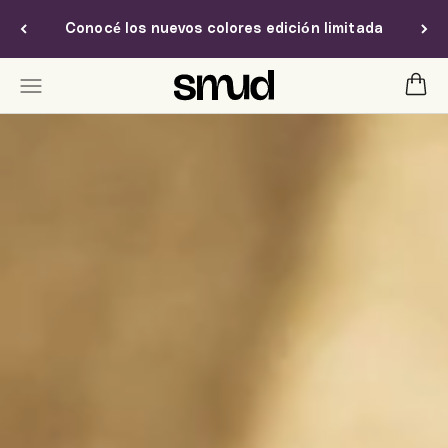
Ir al contenido
Conocé los nuevos colores edición limitada
Smud
Carrit
Menú