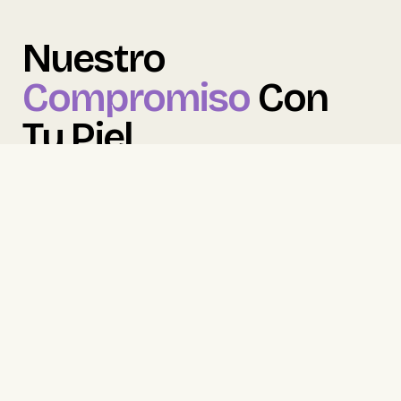
Nuestro
Compromiso
Con
Tu Piel
Desde el primer día,
Smud
se pensó para que la
depilación se sienta más segura, más simple y más
cómoda.
Eso significa que no vendemos solo una herramienta
:
te acompañamos en cómo usarla bien
, con pasos
claros, apoyo visual y recomendaciones de cuidado
antes y después para que la experiencia sea la mejor
posible.
Creemos que la comodidad y el cuidado de la piel
están primero.
Por eso ponemos el foco en una técnica suave,