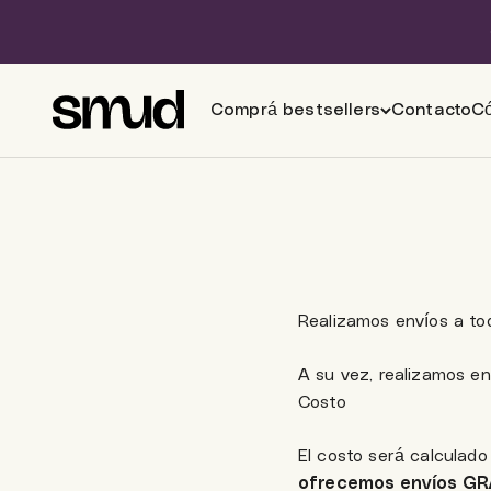
Ir al contenido
Smud
Comprá bestsellers
Contacto
C
Realizamos envíos a tod
A su vez, realizamos e
Costo
El costo será calculado
ofrecemos envíos GRA